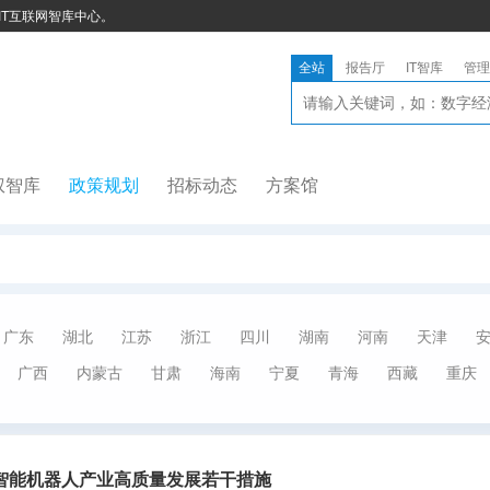
IT互联网智库中心。
全站
报告厅
IT智库
管理
权智库
政策规划
招标动态
方案馆
广东
湖北
江苏
浙江
四川
湖南
河南
天津
广西
内蒙古
甘肃
海南
宁夏
青海
西藏
重庆
智能机器人产业高质量发展若干措施