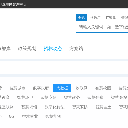
IT互联网智库中心。
全站
报告厅
IT智库
管理
权智库
政策规划
招标动态
方案馆
管
智慧城市
数字政府
大数据
物联网
智慧校园
智慧
慧教育
智慧环卫
智慧应急
智慧政务
智慧住建
智慧医院
业互联网
智慧场馆
数字化转型
智慧安防
智慧国土
智慧
协
5G
智慧林业
智慧能源