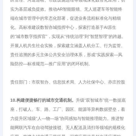
区管理、河道巡检、市政设施运维等领域深化数智化应用，切
实为基层减负提效。推动AR智能眼镜、无人巡逻车等智能终
端在城市管理中的常态化部署，促进业务流程标准化与精细
化。高标准建设数智亦城指挥中心，探索打造基于AI原生
的“城市数字指挥官”，实现从“传统治理”到“智慧智理”的跨越。
开展人机共生社会实验，探索建立涵盖人机分工、行为监管、
责任追溯的多元主体公共安全治理体系，形成“实践探索—风
险防控—标准规范—推广应用”的闭环机制。
责任部门：市双智办、信息技术局、人力社保中心、亦庄控股
10.构建便捷畅行的城市交通机制。
升级“双智城市”统一数据底
座，打破人、车、路、工厂、园区、能源等异构数据壁垒，着
力提升区域级“人—物—场”协同感知与智能推理能力。推进智
能网联汽车在自动驾驶接驳、无人配送及清扫等领域的规模化