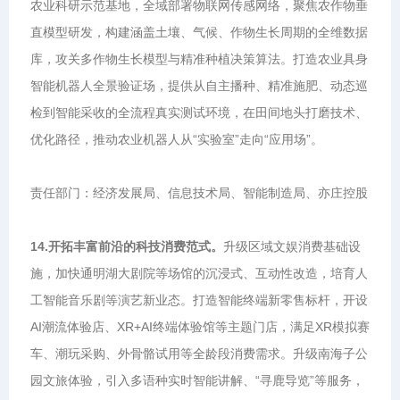
农业科研示范基地，全域部署物联网传感网络，聚焦农作物垂
直模型研发，构建涵盖土壤、气候、作物生长周期的全维数据
库，攻关多作物生长模型与精准种植决策算法。打造农业具身
智能机器人全景验证场，提供从自主播种、精准施肥、动态巡
检到智能采收的全流程真实测试环境，在田间地头打磨技术、
优化路径，推动农业机器人从“实验室”走向“应用场”。
责任部门：经济发展局、信息技术局、智能制造局、亦庄控股
14.开拓丰富前沿的科技消费范式。
升级区域文娱消费基础设
施，加快通明湖大剧院等场馆的沉浸式、互动性改造，培育人
工智能音乐剧等演艺新业态。打造智能终端新零售标杆，开设
AI潮流体验店、XR+AI终端体验馆等主题门店，满足XR模拟赛
车、潮玩采购、外骨骼试用等全龄段消费需求。升级南海子公
园文旅体验，引入多语种实时智能讲解、“寻鹿导览”等服务，