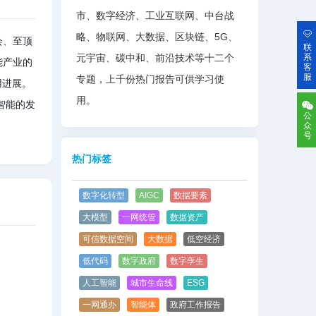
市、数字经济、工业互联网、中台战
略、物联网、大数据、区块链、5G、
会、至顶
联
元宇宙、碳中和、前沿技术等十二个
系
能产业的
客
服
专题，上千份热门报告可供学习使
用进展。
用。
智能的发
公
众
号
热门标签
数字化转型
AIGC
数据要素
大模型
一网统管
数据资产
可信数据空间
大数据
低空经济
低代码
数字政府
数字孪生
人工智能
城市生命线
ESG
一网通办
智能体
政府工作报告