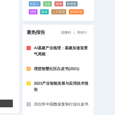
机器人
信创
电商
数据集
招聘
就业
人力资源
专精特新
最热报告
日排行
|
周排行
AI基建产业梳理：基建加速迎景
1
气周期
理想智慧社区白皮书(2021)
2
2023产业智能发展与应用技术报
3
告
2022年中国数据复制行业白皮书
4