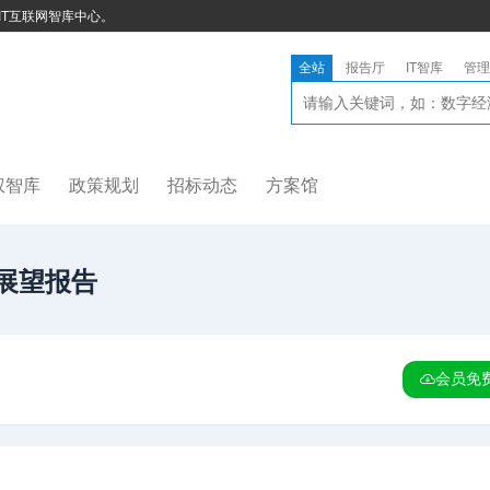
IT互联网智库中心。
全站
报告厅
IT智库
管理
权智库
政策规划
招标动态
方案馆
能展望报告
会员免