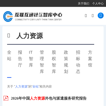
关于我们
个人中心
人力资源
全
报
IT
管
股
政
招
方
站
告
智
理
权
策
标
案
厅
库
智
智
规
动
馆
库
库
划
态
关于 “
人力资源
”的“
全站
”相关内容
2026年中国
人力资源
外包与派遣服务研究报告