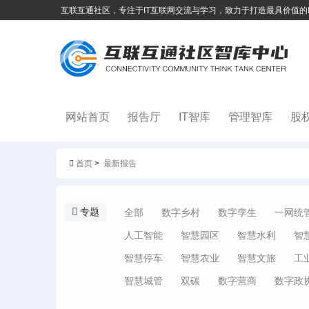
互联互通社区，专注于IT互联网交流与学习，致力于打造最具价值的
网站首页
报告厅
IT智库
管理智库
股
首页
>
最新报告
专题
全部
数字乡村
数字孪生
一网统
人工智能
智慧园区
智慧水利
智
智慧停车
智慧农业
智慧文旅
工
智慧城管
双碳
数字营商
数字政