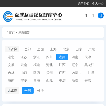
关于我们
个人中心
首页
>
最新报告
省份
全部
全国
上海
北京
山东
广东
湖北
江苏
浙江
四川
湖南
河南
天津
安徽
云南
福建
河北
江西
辽宁
黑龙江
吉林
山西
陕西
贵州
广西
内蒙古
甘肃
海南
宁夏
青海
西藏
重庆
新疆
香港
城市
全部
长沙