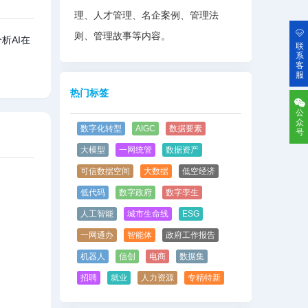
理、人才管理、名企案例、管理法
则、管理故事等内容。
析AI在
联
系
客
服
热门标签
公
众
数字化转型
AIGC
数据要素
号
大模型
一网统管
数据资产
可信数据空间
大数据
低空经济
低代码
数字政府
数字孪生
人工智能
城市生命线
ESG
一网通办
智能体
政府工作报告
机器人
信创
电商
数据集
招聘
就业
人力资源
专精特新