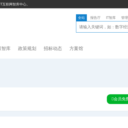
IT互联网智库中心。
全站
报告厅
IT智库
管理
权智库
政策规划
招标动态
方案馆
会员免