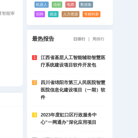
机器人
信创
电商
数据集
量智能审
招聘
就业
人力资源
专精特新
最热报告
日排行
|
周排行
江西省基层人工智能辅助智慧医
1
疗系统建设项目软件开发包
四川省绵阳市第三人民医院智慧
2
医院信息化建设项目（一期）软
件
2023年度虹口区行政服务中
3
心“一网通办”深化应用项目