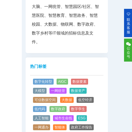
大脑、一网统管、智慧园区/社区、智
慧医院、智慧教育、智慧政务、智慧
联
校园、大数据、物联网、数字政府、
系
客
服
数字乡村等IT领域的招标信息及文
件。
公
众
号
热门标签
数字化转型
AIGC
数据要素
大模型
一网统管
数据资产
可信数据空间
大数据
低空经济
低代码
数字政府
数字孪生
人工智能
城市生命线
ESG
一网通办
智能体
政府工作报告