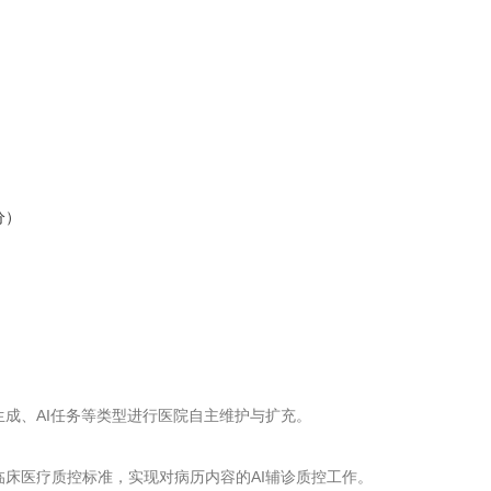
分）
生成、AI任务等类型进行医院自主维护与扩充。
临床医疗质控标准，实现对病历内容的AI辅诊质控工作。